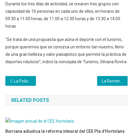
Durante los tres días de actividad, se crearon tres grupos con
capacidad de 10 personas en cada uno de ellos, en horario de
09.30 a 11.00 horas; de 11.00 a 12.30 horas y de 13.30 a 14.00
horas.
“Se trata de una propuesta que aúna el deporte con el turismo,
porque queremos que se conozca un entorno tan nuestro, lleno
de una gran belleza y valor paisajístico que permite la práctica de
deportes náuticos”, indicó la concejala de Turismo, Silvana Rovira.
Navegación
La Policía Local de Castelló recibe el premio ‘Ponle freno’ por su labor de concienciación
La Romería de Catí a Sant Pere de Castellfort: un camino con 600 años de historia
de
RELATED POSTS
entradas
Burriana adjudica la reforma integral del CEE Pla d’Hortolans