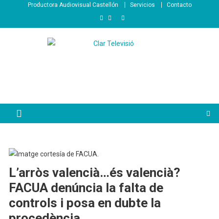
Saltar
Productora Audiovisual Castellón
Servicios
Contacto
al
contenido
L’arròs valencià…és valencià?
FACUA denúncia la falta de
controls i posa en dubte la
procedència