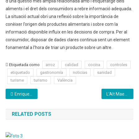
d’una qüestió més àmplia relacionada amb l’etiquetatge dels
aliments i el dret dels consumidors a rebre informació adequada.
La situació actual obri una reflexió sobre la importància de
conèixer l’origen dels productes alimentaris i sobre com la
informació disponible influïx en les decisions de compra. Per al
consumidor, disposar de dades clares continua sent un element
fonamental a l’hora de triar un producte sobre un altre.
Etiquetada como
arroz
calidad
cocina
controles
etiquetado
gastronomía
noticias
sanidad
turisme
turismo
València
Navegación
Enrique Cortés director de Cáritas Vila-real «Orientació laboral i vivenda son les noves necessitats»
L’Alt Maestrat reviu la història a través dels ‘Camins dels Càtars’
de
RELATED POSTS
entradas