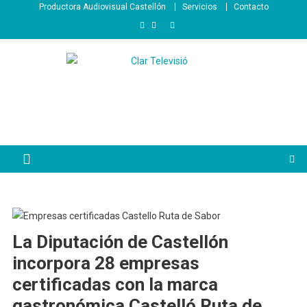
Saltar
Productora Audiovisual Castellón
Servicios
Contacto
al
contenido
La Diputación de Castellón
incorpora 28 empresas
certificadas con la marca
gastronómica Castelló Ruta de