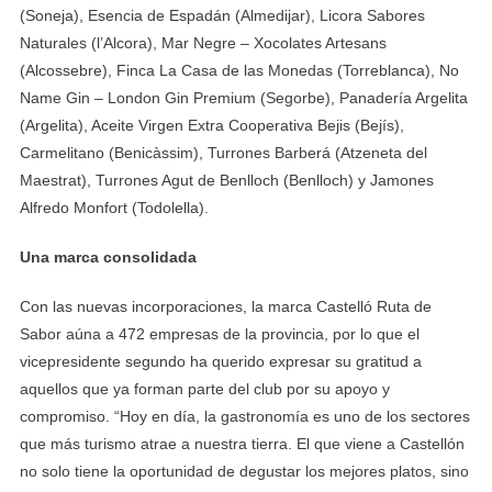
(Soneja), Esencia de Espadán (Almedijar), Licora Sabores
Naturales (l’Alcora), Mar Negre – Xocolates Artesans
(Alcossebre), Finca La Casa de las Monedas (Torreblanca), No
Name Gin – London Gin Premium (Segorbe), Panadería Argelita
(Argelita), Aceite Virgen Extra Cooperativa Bejis (Bejís),
Carmelitano (Benicàssim), Turrones Barberá (Atzeneta del
Maestrat), Turrones Agut de Benlloch (Benlloch) y Jamones
Alfredo Monfort (Todolella).
Una marca consolidada
Con las nuevas incorporaciones, la marca Castelló Ruta de
Sabor aúna a 472 empresas de la provincia, por lo que el
vicepresidente segundo ha querido expresar su gratitud a
aquellos que ya forman parte del club por su apoyo y
compromiso. “Hoy en día, la gastronomía es uno de los sectores
que más turismo atrae a nuestra tierra. El que viene a Castellón
no solo tiene la oportunidad de degustar los mejores platos, sino