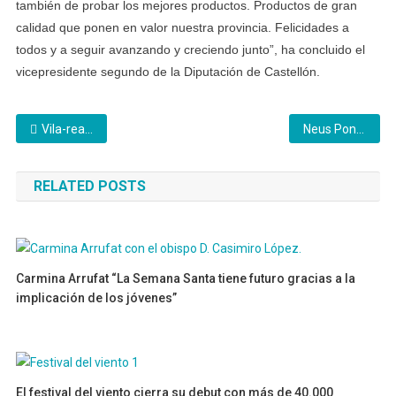
también de probar los mejores productos. Productos de gran
calidad que ponen en valor nuestra provincia. Felicidades a
todos y a seguir avanzando y creciendo junto”, ha concluido el
vicepresidente segundo de la Diputación de Castellón.
Navegación
Vila-real incorpora 14 nuevos agentes de Policía Local y mejora la seguridad del municipio
Neus Pons, gerente de Alcer Castalia “Necesitamos más plazas de diálisis públicas”
de
RELATED POSTS
entradas
Carmina Arrufat “La Semana Santa tiene futuro gracias a la
implicación de los jóvenes”
27/03/2026
El festival del viento cierra su debut con más de 40.000