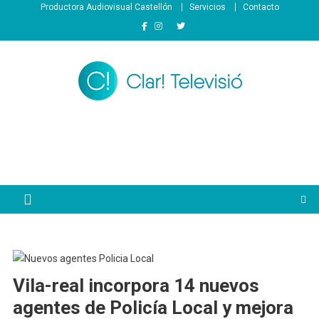
Saltar
Productora Audiovisual Castellón
Servicios
Contacto
al
contenido
Vila-real incorpora 14 nuevos
agentes de Policía Local y mejora