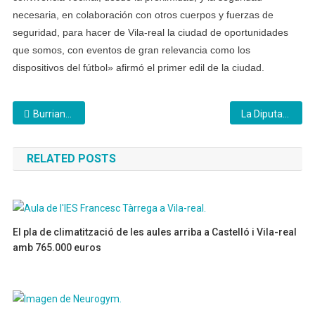
necesaria, en colaboración con otros cuerpos y fuerzas de
seguridad, para hacer de Vila-real la ciudad de oportunidades
que somos, con eventos de gran relevancia como los
dispositivos del fútbol» afirmó el primer edil de la ciudad.
Navegación
Burriana homenajea a su joven piloto de Moto 2, Sergio García Dols
La Diputación de Castellón incorpora 28 empresas certificadas con la marca gastronómica Castelló Ruta de Sabor
de
RELATED POSTS
entradas
El pla de climatització de les aules arriba a Castelló i Vila-real
amb 765.000 euros
21/07/2026