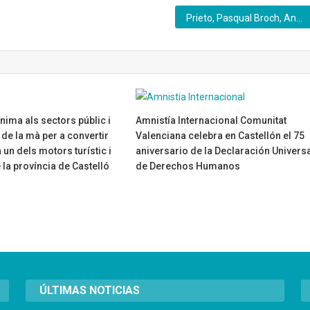
Prieto, Pasqual Broch, Antoni Pitarch, Carmen García, la Agrupación de Peñas y la Academia Almi-Manuel Canseco Premios 20 de febrer
nima als sectors públic i
Amnistía Internacional Comunitat
 de la mà per a convertir
Valenciana celebra en Castellón el 75
 un dels motors turístic i
aniversario de la Declaración Univers
 la província de Castelló
de Derechos Humanos
29/12/2023
ÚLTIMAS NOTICIAS