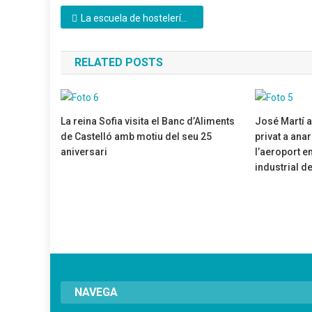
Navegación
La escuela de hostelería y turismo Costa de Azahar recibe el galardón de ‘Formación, Investigación e Innovación Turística’
de
RELATED POSTS
entradas
La reina Sofia visita el Banc d’Aliments
José Martí a
de Castelló amb motiu del seu 25
privat a anar
aniversari
l’aeroport en
industrial de
02/05/2022
26/11/2021
NAVEGA