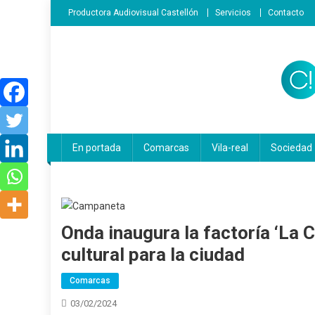
Saltar
Productora Audiovisual Castellón
Servicios
Contacto
al
contenido
En portada
Comarcas
Vila-real
Sociedad
Onda inaugura la factoría ‘La
cultural para la ciudad
Comarcas
03/02/2024