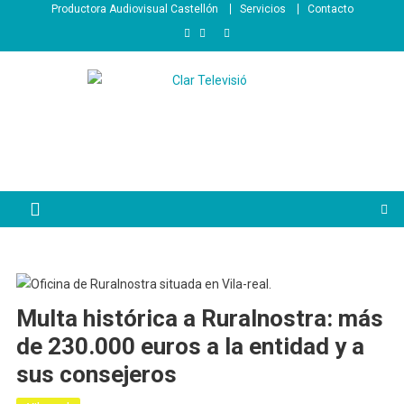
Saltar
Productora Audiovisual Castellón
Servicios
Contacto
al
contenido
Multa histórica a Ruralnostra: más
de 230.000 euros a la entidad y a
sus consejeros