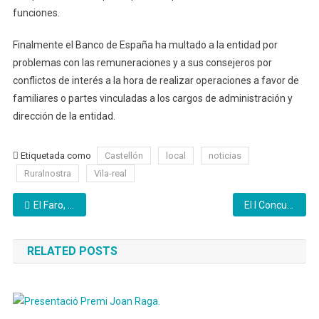
funciones.
Finalmente el Banco de España ha multado a la entidad por
problemas con las remuneraciones y a sus consejeros por
conflictos de interés a la hora de realizar operaciones a favor de
familiares o partes vinculadas a los cargos de administración y
dirección de la entidad.
Etiquetada como
Castellón
local
noticias
Ruralnostra
Vila-real
Navegación
El Faro, El Ceramista, Els XIII y Los Maños triunfan en las Jornadas Gastronómicas de Vila-real
El I Concurso de Composición para Banda Sinfónica proclama las obras ganadoras
de
RELATED POSTS
entradas