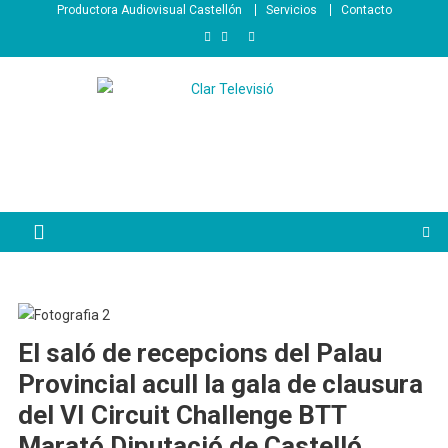
Saltar
Productora Audiovisual Castellón
Servicios
Contacto
al
contenido
El saló de recepcions del Palau
Provincial acull la gala de clausura
del VI Circuit Challenge BTT
Marató Diputació de Castelló