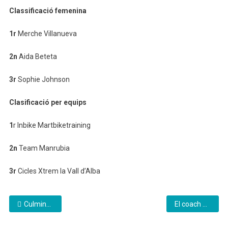
Classificació femenina
1r
Merche Villanueva
2n
Aida Beteta
3r
Sophie Johnson
Clasificació per equips
1
r Inbike Martbiketraining
2n
Team Manrubia
3r
Cicles Xtrem la Vall d’Alba
Navegación
Culmina el Pla Director del Castell de Peníscola amb 475.000 euros per a la restauració del parc d’Artilleria
El coach Javier Gimeno Pallarés presenta “Vive tu propósito” un manual pràctic “per viure una vida més plena”
de