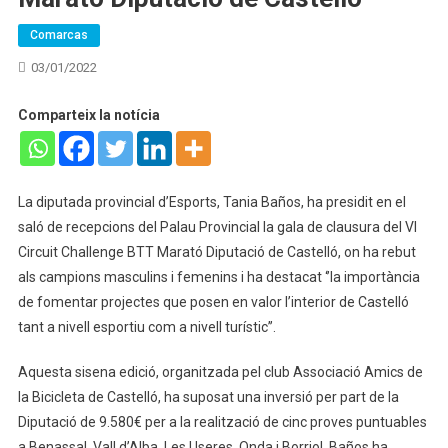
Comarcas
03/01/2022
Comparteix la notícia
La diputada provincial d’Esports, Tania Baños, ha presidit en el
saló de recepcions del Palau Provincial la gala de clausura del VI
Circuit Challenge BTT Marató Diputació de Castelló, on ha rebut
als campions masculins i femenins i ha destacat ‘’la importància
de fomentar projectes que posen en valor l’interior de Castelló
tant a nivell esportiu com a nivell turístic’’.
Aquesta sisena edició, organitzada pel club Associació Amics de
la Bicicleta de Castelló, ha suposat una inversió per part de la
Diputació de 9.580€ per a la realització de cinc proves puntuables
a Benassal, Vall d’Alba, Les Useres, Onda i Borriol. Baños ha