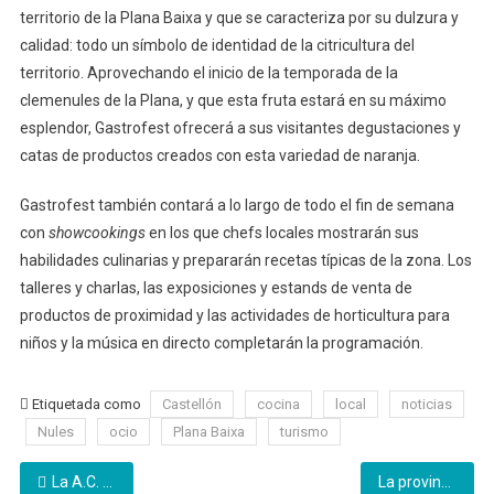
territorio de la Plana Baixa y que se caracteriza por su dulzura y
calidad: todo un símbolo de identidad de la citricultura del
territorio. Aprovechando el inicio de la temporada de la
clemenules de la Plana, y que esta fruta estará en su máximo
esplendor, Gastrofest ofrecerá a sus visitantes degustaciones y
catas de productos creados con esta variedad de naranja.
Gastrofest también contará a lo largo de todo el fin de semana
con
showcookings
en los que chefs locales mostrarán sus
habilidades culinarias y prepararán recetas típicas de la zona. Los
talleres y charlas, las exposiciones y estands de venta de
productos de proximidad y las actividades de horticultura para
niños y la música en directo completarán la programación.
Etiquetada como
Castellón
cocina
local
noticias
Nules
ocio
Plana Baixa
turismo
Navegación
La A.C. El Bressol recibe el premio Generant valors
La provincia de Castellón se vuelca con los afectados por la DANA