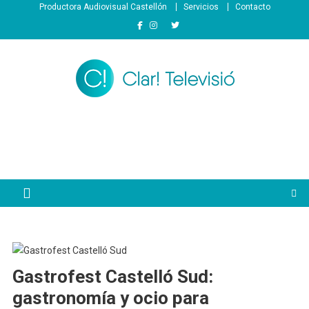
Saltar
Productora Audiovisual Castellón
Servicios
Contacto
al
contenido
Gastrofest Castelló Sud:
gastronomía y ocio para