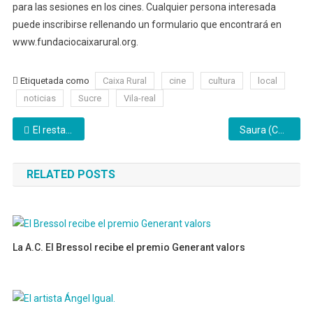
para las sesiones en los cines. Cualquier persona interesada
puede inscribirse rellenando un formulario que encontrará en
www.fundaciocaixarural.org.
Etiquetada como
Caixa Rural
cine
cultura
local
noticias
Sucre
Vila-real
Navegación
El restaurante El Vasco entre los 100 mejores de la Comunitat según la Guía Macarfi
Saura (Compromís per Vila-real) denuncia l’incompliment laboral d’un funcionari municipal
de
RELATED POSTS
entradas
La A.C. El Bressol recibe el premio Generant valors
29/10/2024