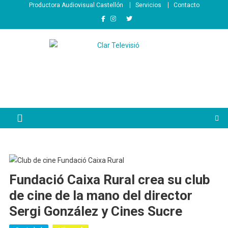
Saltar
Productora Audiovisual Castellón
Servicios
Contacto
al
contenido
Fundació Caixa Rural crea su club
de cine de la mano del director
Sergi González y Cines Sucre