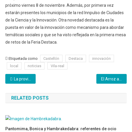
próximo viernes 8 de noviembre. Además, por primera vez
estarán presentes los municipios de la red Innpulso de Ciudades
de la Ciencia y la Innovación. Otra novedad destacada es la
puesta en valor de la innovación como mecanismo para abordar
temáticas sociales y que se ha visto reflejada en la primera mesa
de retos de la Feria Destaca.
Etiquetada como
Castellón
Destaca
innovación
local
noticias
Vila-real
Navegación
La provincia de Castellón se vuelca con los afectados por la DANA
El Arroz a Banda, protagonista de las XIV Jornadas Gastronómicas del Grao
de
RELATED POSTS
entradas
Pantomima, Bonica y Hambrakedabra: referentes de ocio